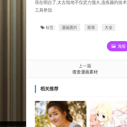
现在明白了,太古陆地不仅武力强大,连炼器的技
工具参加.
漫画图片
哥哥
大全
标签：
海报
上一篇
宿舍漫画素材
相关推荐