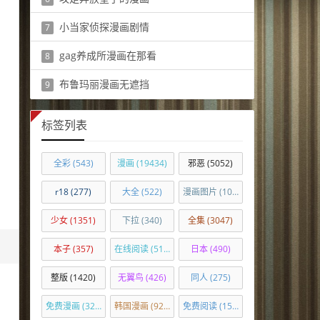
阅读：124
小当家侦探漫画剧情
7
阅读：137
gag养成所漫画在那看
8
阅读：160
布鲁玛丽漫画无遮挡
9
阅读：466
标签列表
全彩
(543)
漫画
(19434)
邪恶
(5052)
r18
(277)
大全
(522)
漫画图片
(1033)
少女
(1351)
下拉
(340)
全集
(3047)
本子
(357)
在线阅读
(516)
日本
(490)
整版
(1420)
无翼鸟
(426)
同人
(275)
免费漫画
(328)
韩国漫画
(927)
免费阅读
(1576)