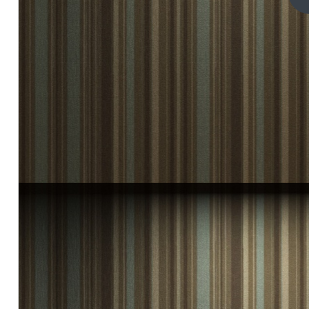
一
漫
篇
少
女
邪
恶
漫
画