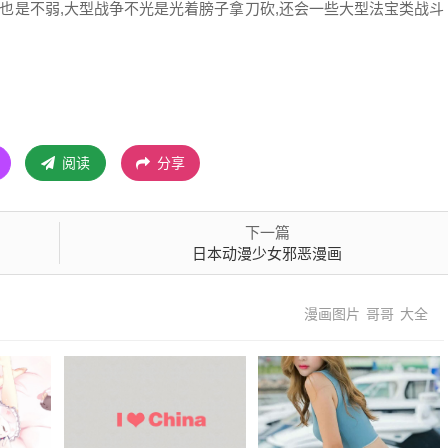
术也是不弱,大型战争不光是光着膀子拿刀砍,还会一些大型法宝类战斗
阅读
分享
下一篇
日本动漫少女邪恶漫画
漫画图片
哥哥
大全