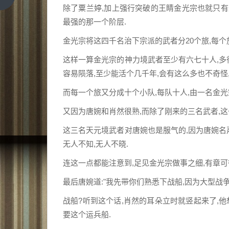
一
画
除了粟兰婷,加上强行突破的王睛金光宗也就只
篇
素
最强的那一个阶层.
材
金光宗将这四千名治下宗派的武者分20个旅,每个
这样一算金光宗的神力境武者至少有六七十人,多
容易陨落,至少能活个几千年,会有这么多也不奇怪
而每一个旅又分成十个小队,每队十人,由一名金光
又因为唐婉和肖然很熟,而除了刚来的三名武者,
这三名天元境武者对唐婉也是服气的,因为唐婉名
无人不知,无人不晓.
连这一点都能注意到,足见金光宗做事之细,有章可
最后唐婉道:"我先带你们熟悉下战船,因为大型战
战船?听到这个话,肖然的耳朵立时就竖起来了,
要这个运兵船.