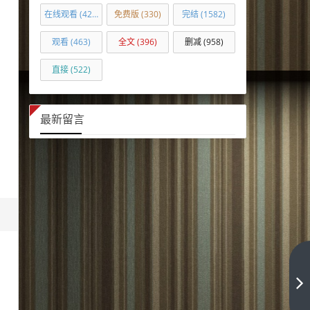
在线观看
(422)
免费版
(330)
完结
(1582)
观看
(463)
全文
(396)
删减
(958)
直接
(522)
最新留言
日
本
动
下