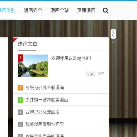
漫画类别
漫画齐全
漫画全球
页面漫画
热评文章
1
欢迎使用Z-BlogPHP！
阅读：367
纱织与邪武全彩漫画
2
阅读：434
赤井秀一波本耽美漫画
3
阅读：224
西游记邪恶漫画版
4
阅读：457
耽美漫画做到你怀孕
5
阅读：513
攻是异族皇子的漫画
6