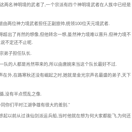
有这两名神明境的武者了,一个宗派有四个神明境武者在人族中已经是
旅由两位神力境武者担任正副旅帅,统领100位天元境武者.
得超出了肖然的想像,但他转念一想,虽然神力境难以晋升,但神力境不
,说不定还不止呢.
宗弟子担任队长.
这一队的人都是肖然带来的,所以由唐婉来当这个队长最好不过.
声在外,在路寒秋还没有崛起之时,她就是金光宗声名最盛的弟子,天下
循,没有半点慌乱之像.
争同你们平时江湖争雄有很大的差别."
他想起以前从过诛仙剑派运兵船,当时他就在想为何大家都能飞,为何还