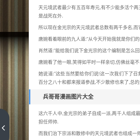
天元境武者最少有五百年寿元,有不少能多活个两
是战死在外.
所以现在金光宗的天元境武者总数有两千多名,而
唐婉看着眼前的九人道:"从今天开始我就是你们的队
肖然道:"能给我们说下金光宗的这个编制是怎么回事
唐婉看了他一眼,笑得如平时一样亲切,仿佛丝毫不
她说道:"这些当然要给你们说!这一次我们下了
百分之八十和都来报道参战,不少散修也来了,总的
兵哥哥漫画图片大全
这六千人中,金光宗的弟子自成一派,两千人组成
宿
担任师帅.
舍
而我们治下宗派和散修中的天元境武者也组成一师
漫
上