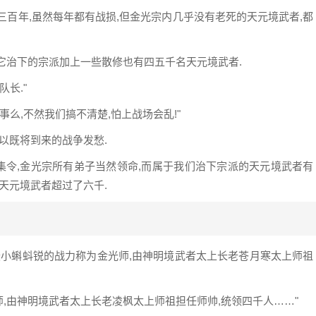
三百年,虽然每年都有战损,但金光宗内几乎没有老死的天元境武者,都
它治下的宗派加上一些散修也有四五千名天元境武者.
长."
么,不然我们搞不清楚,怕上战场会乱!"
以既将到来的战争发愁.
召集令,金光宗所有弟子当然领命,而属于我们治下宗派的天元境武者有
天元境武者超过了六千.
最小蝌蚪锐的战力称为金光师,由神明境武者太上长老苍月寒太上师祖
,由神明境武者太上长老凌枫太上师祖担任师帅,统领四千人……"